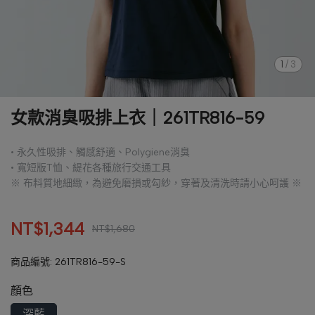
1
/
3
女款消臭吸排上衣｜261TR816-59
• 永久性吸排、觸感舒適、Polygiene消臭
• 寬短版T恤、緹花各種旅行交通工具
※ 布料質地細緻，為避免磨損或勾紗，穿著及清洗時請小心呵護 ※
NT$1,344
NT$1,680
商品編號:
261TR816-59-S
顏色
深藍