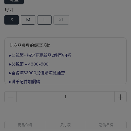
尺寸
S
M
L
XL
此商品參與的優惠活動
▸父親節- 指定春夏新品2件再94折
▸父親節 - 4800-500
▸全館滿$3000加價購涼感袖套
▸滿千配件加價購
商品介紹
尺寸表
功能吊牌