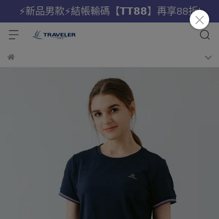
⚡新品男款⚡結帳輸碼【𝗧𝗧𝟴𝟴】再享88折!