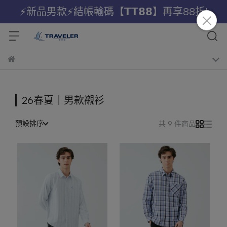
⚡新品男款⚡結帳輸碼【𝗧𝗧𝟴𝟴】再享88折!
26春夏｜男款襯衫
預設排序
共 9 件商品