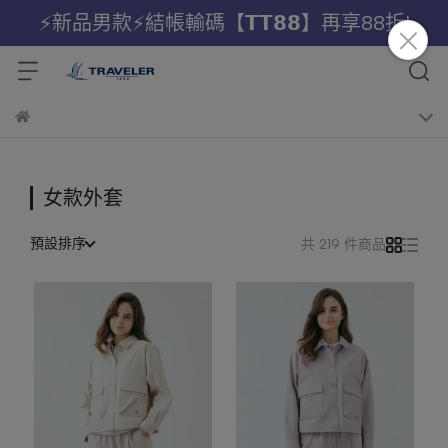
⚡新品男款⚡結帳輸碼【𝗧𝗧𝟴𝟴】再享88折!
女款外套
預設排序
共 219 件商品