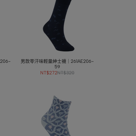
06-
男款零汗味輕量紳士襪｜261AE206-
59
NT$272
NT$320