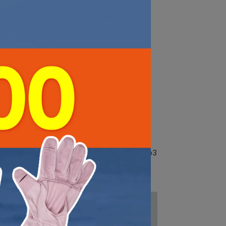
NT$272
NT$320
2-72
男款零汗味輕量短襪｜261AE202-63
NT$255
NT$300