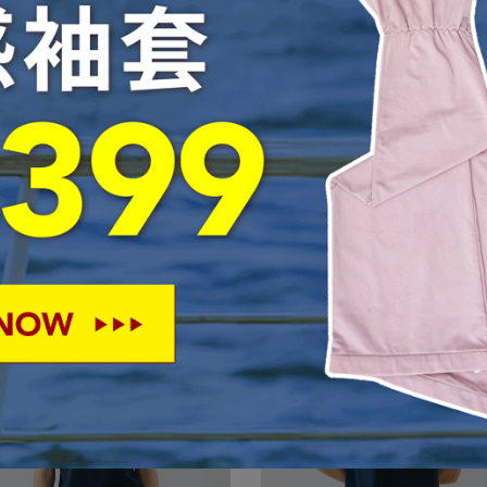
零汗味輕量短襪｜261AE202-52
女款輕量吸排上衣｜261TR857
NT$255
NT$300
NT$1,584
NT$1,980