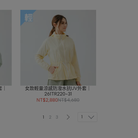
套｜
女款輕量涼感防潑水抗UV外套｜
261TR220-31
NT$2,880
NT$4,680
1
1
2
3