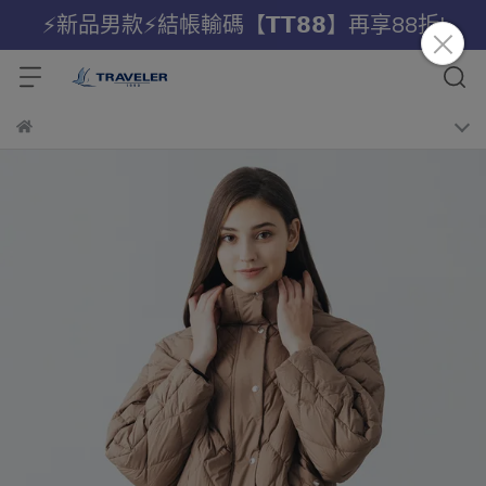
⚡新品男款⚡結帳輸碼【𝗧𝗧𝟴𝟴】再享88折!