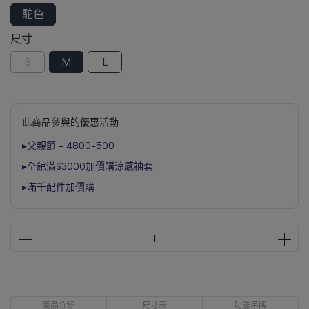
駝色
尺寸
S
M
L
此商品參與的優惠活動
▸父親節 - 4800-500
▸全館滿$3000加價購涼感袖套
▸滿千配件加價購
商品介紹
尺寸表
功能吊牌