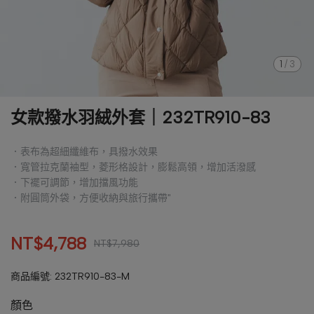
1
/
3
女款撥水羽絨外套｜232TR910-83
．表布為超細纖維布，具撥水效果
．寬管拉克蘭袖型，菱形格設計，膨鬆高領，增加活潑感
．下襬可調節，增加擋風功能
．附圓筒外袋，方便收納與旅行攜帶"
NT$4,788
NT$7,980
商品編號:
232TR910-83-M
顏色