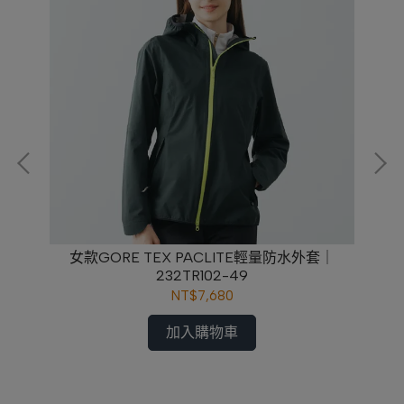
套｜
女款GORE TEX PACLITE輕量防水外套｜
男
232TR102-49
NT$7,680
加入購物車