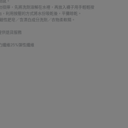
物感。
、勿扭擰，先將洗劑溶解在水裡，再放入襪子用手輕輕按
內，利用按壓的方式將水份吸乾後，平攤晾乾。
 ／鹼性肥皂／含漂白成分洗劑／衣物柔軟精。
提供退貨服務
克力纖維25%彈性纖維