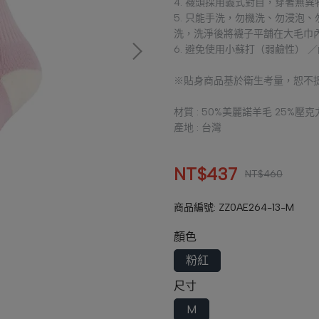
4. 襪頭採用義式對目，穿著無異
5. 只能手洗，勿機洗、勿浸泡
洗，洗淨後將襪子平舖在大毛巾
6. 避免使用小蘇打（弱鹼性）
※貼身商品基於衛生考量，恕不
材質 : 50%美麗諾羊毛 25%壓
產地 : 台灣
NT$437
NT$460
商品編號:
ZZ0AE264-13-M
顏色
粉紅
尺寸
M