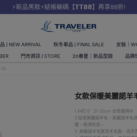
⚡新品男款⚡結帳輸碼【𝗧𝗧𝟴𝟴】再享88折!
 | NEW ARRIVAL
秋冬單品 | FINAL SALE
女裝｜W
BER
門市資訊 | STORE
26春夏｜新品型錄
品牌理
13
女款保暖美麗諾羊毛襪
1. M尺寸 : 21~23cm 女性適用M
2.採用美麗諾羊毛，美麗諾羊毛具有
暖，吸濕性佳。
3. 美麗諾羊毛富含羊毛脂，為