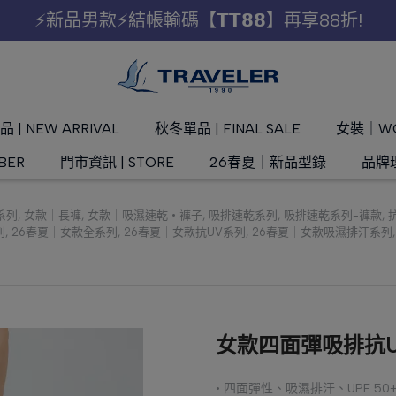
⚡新品男款⚡結帳輸碼【𝗧𝗧𝟴𝟴】再享88折!
 | NEW ARRIVAL
秋冬單品 | FINAL SALE
女裝｜W
BER
門市資訊 | STORE
26春夏｜新品型錄
品牌理
系列
,
女款｜長褲
,
女款｜吸濕速乾 • 褲子
,
吸排速乾系列
,
吸排速乾系列-褲款
,
列
,
26春夏｜女款全系列
,
26春夏｜女款抗UV系列
,
26春夏｜女款吸濕排汗系列
女款四面彈吸排抗UV長
• 四面彈性、吸濕排汗、UPF 5