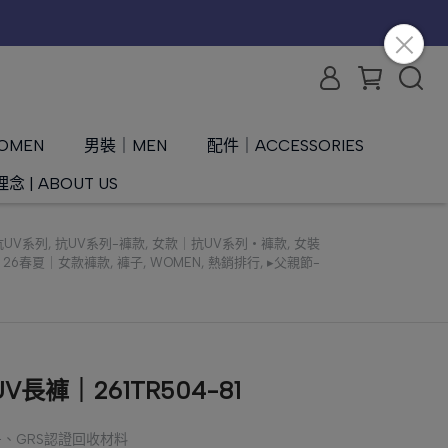
OMEN
男裝｜MEN
配件｜ACCESSORIES
念 | ABOUT US
抗UV系列
,
抗UV系列-褲款
,
女款｜抗UV系列 • 褲款
,
女裝
,
26春夏｜女款褲款
,
褲子
,
WOMEN
,
熱銷排行
,
▸父親節-
褲｜261TR504-81
0+、GRS認證回收材料