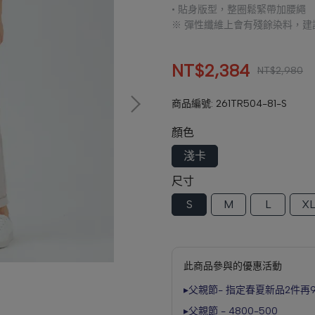
• 貼身版型，整圈鬆緊帶加腰繩
※ 彈性纖維上會有殘餘染料，建
NT$2,384
NT$2,980
商品編號:
261TR504-81-S
顏色
淺卡
尺寸
S
M
L
X
此商品參與的優惠活動
▸父親節- 指定春夏新品2件再
▸父親節 - 4800-500