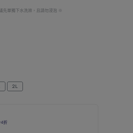
議先單獨下水洗滌，且請勿浸泡 ※
L
2L
94折