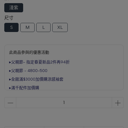
淺紫
尺寸
S
M
L
XL
此商品參與的優惠活動
▸父親節- 指定春夏新品2件再94折
▸父親節 - 4800-500
▸全館滿$3000加價購涼感袖套
▸滿千配件加價購