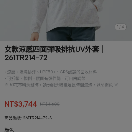
1
/
4
女款涼感四面彈吸排抗UV外套｜
261TR214-72
• 涼感、吸濕排汗、UPF50+、GRS認證的回收材料
• 可拆帽，帽側、腰圍有彈性繩，可自由調節
※ 印花布料洗滌時，請勿刷洗曝曬及長時間浸泡，以防褪色 ※
NT$3,744
NT$4,680
商品編號:
261TR214-72-S
顏色