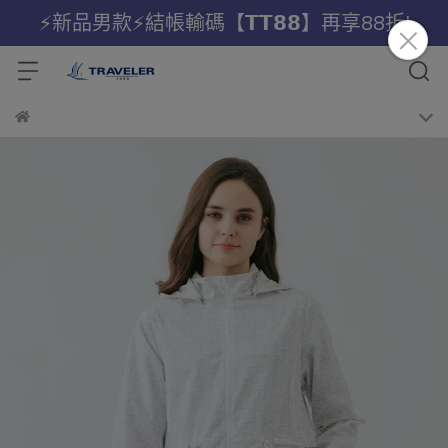
⚡新品男款⚡結帳輸碼【𝗧𝗧𝟴𝟴】再享88折!