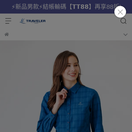
⚡新品男款⚡結帳輸碼【𝗧𝗧𝟴𝟴】再享88折!