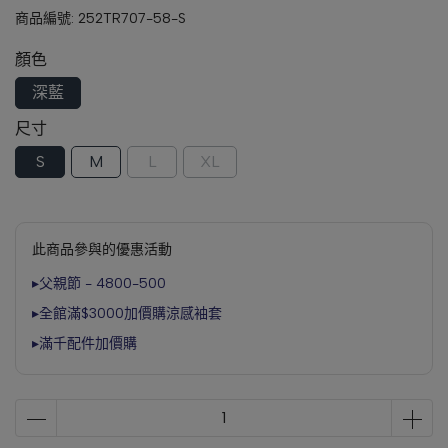
商品編號:
252TR707-58-S
顏色
深藍
尺寸
S
M
L
XL
此商品參與的優惠活動
▸父親節 - 4800-500
▸全館滿$3000加價購涼感袖套
▸滿千配件加價購