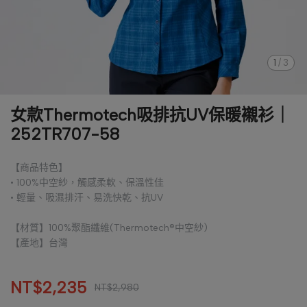
1
/
3
女款Thermotech吸排抗UV保暖襯衫｜
252TR707-58
【商品特色】
• 100%中空紗，觸感柔軟、保溫性佳
• 輕量、吸濕排汗、易洗快乾、抗UV
【材質】100%聚酯纖維(Thermotech®中空紗)
【產地】台灣
NT$2,235
NT$2,980