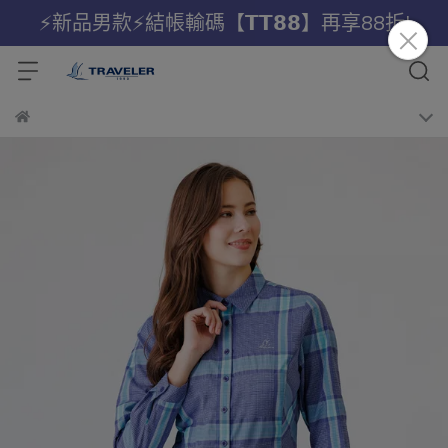
⚡新品男款⚡結帳輸碼【𝗧𝗧𝟴𝟴】再享88折!