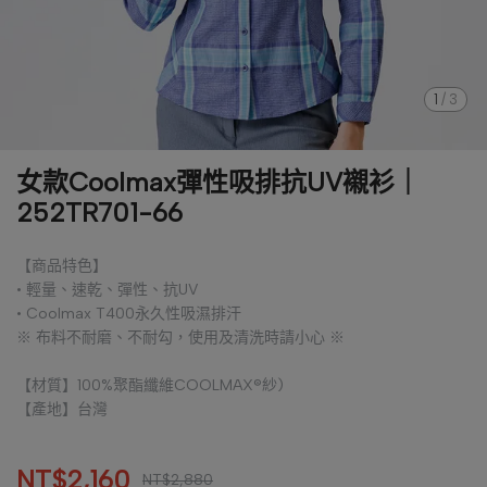
1
/
3
女款Coolmax彈性吸排抗UV襯衫｜
252TR701-66
【商品特色】
• 輕量、速乾、彈性、抗UV
• Coolmax T400永久性吸濕排汗
※ 布料不耐磨、不耐勾，使用及清洗時請小心 ※
【材質】100%聚酯纖維COOLMAX®紗)
【產地】台灣
NT$2,160
NT$2,880