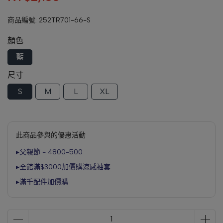
商品編號:
252TR701-66-S
顏色
藍
尺寸
S
M
L
XL
此商品參與的優惠活動
▸父親節 - 4800-500
▸全館滿$3000加價購涼感袖套
▸滿千配件加價購