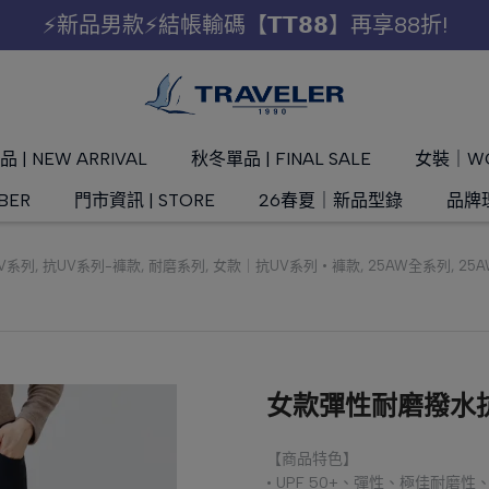
⚡新品男款⚡結帳輸碼【𝗧𝗧𝟴𝟴】再享88折!
 | NEW ARRIVAL
秋冬單品 | FINAL SALE
女裝｜W
BER
門市資訊 | STORE
26春夏｜新品型錄
品牌理
V系列
,
抗UV系列-褲款
,
耐磨系列
,
女款｜抗UV系列 • 褲款
,
25AW全系列
,
25
女款彈性耐磨撥水抗U
【商品特色】
• UPF 50+、彈性、極佳耐磨