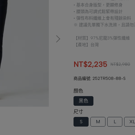
• 基本合身版型，更顯修身
• 腰頭為可調式鬆緊帶設計
• 彈性布料纖維上會有殘餘染料
※ 建議先單獨下水洗滌，且請勿
【材質】97%尼龍3%彈性纖維
【產地】台灣
NT$2,235
NT$2,980
商品編號:
252TR508-88-S
顏色
黑色
尺寸
S
M
L
X