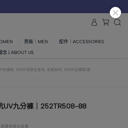
OMEN
男裝｜MEN
配件｜ACCESSORIES
念 | ABOUT US
AW女褲款
,
25AW女款全系列
,
女裝系列
,
25AW全褲款/裙
V九分褲｜252TR508-88
性、表層有撥水效果