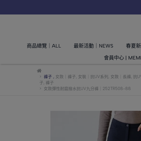
商品總覽｜ALL
最新活動｜NEWS
春夏新品
會員中心 | MEM
褲子
,
女款｜褲子
,
女裝｜抗UV系列
,
女款｜長褲
,
抗U
子
,
褲子
女款彈性耐磨撥水抗UV九分褲｜252TR508-88