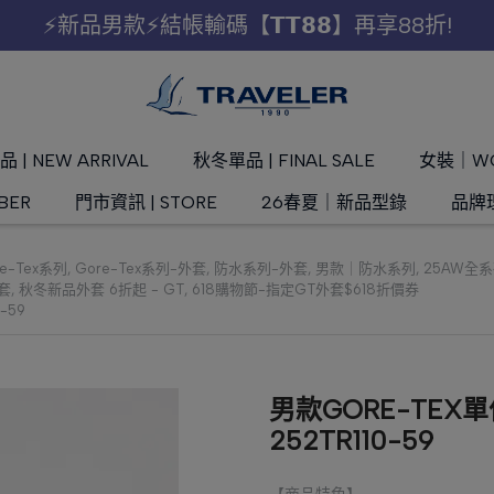
⚡新品男款⚡結帳輸碼【𝗧𝗧𝟴𝟴】再享88折!
 | NEW ARRIVAL
秋冬單品 | FINAL SALE
女裝｜W
BER
門市資訊 | STORE
26春夏｜新品型錄
品牌理
re-Tex系列
,
Gore-Tex系列-外套
,
防水系列-外套
,
男款｜防水系列
,
25AW全
套
,
秋冬新品外套 6折起 - GT
,
618購物節-指定GT外套$618折價券
-59
男款GORE-TEX
252TR110-59