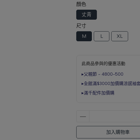
顏色
丈青
尺寸
M
L
XL
此商品參與的優惠活動
▸父親節 - 4800-500
▸全館滿$3000加價購涼感袖
▸滿千配件加價購
加入購物車