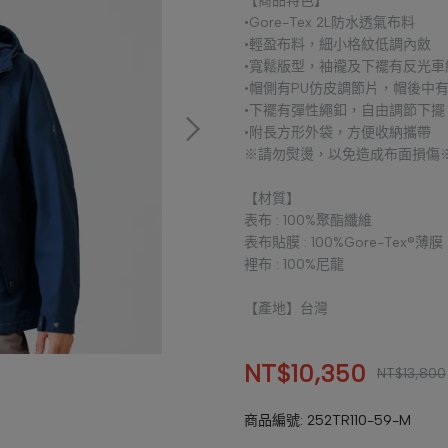
【商品特色】
•Gore-Tex 2L防水透氣布料
•輕盈布料，細小格紋低調內斂
•寬鬆版型，袖襱及下襬有反光
•帽側有PU仿皮調節片，帽後中
•下襬有彈性繩釦，自由調節下擺
•附長方形外袋，方便收納攜帶
※請勿熨燙，以免造成布面損傷
【材質】
表布 : 100%聚酯纖維
表布貼膜 : 100%Gore-Tex®薄膜
裡布 : 100%尼龍
【產地】台灣
NT$10,350
NT$13,800
商品編號:
252TR110-59-M