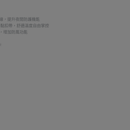
車線，提升夜間防護機能
有黏扣帶，舒適溫度自由掌控
，增加防風功能
※