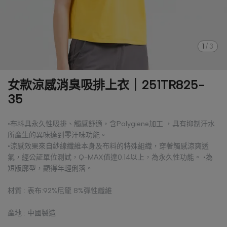
1
/
3
女款涼感消臭吸排上衣｜251TR825-
35
•布料具永久性吸排、觸感舒適，含Polygiene加工 ，具有抑制汗水
所產生的異味達到零汗味功能。
•涼感效果來自紗線纖維本身及布料的特殊組織，穿著觸感涼爽透
氣，經公証單位測試，Q-MAX值達0.14以上，為永久性功能。 •為
短版廓型，顯得年輕俐落。
材質 : 表布:92%尼龍 8%彈性纖維
產地 : 中國製造