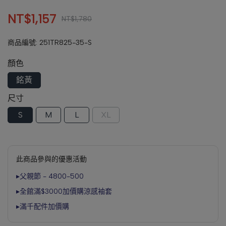
NT$1,157
NT$1,780
商品編號:
251TR825-35-S
顏色
銘黃
尺寸
S
M
L
XL
此商品參與的優惠活動
▸父親節 - 4800-500
▸全館滿$3000加價購涼感袖套
▸滿千配件加價購