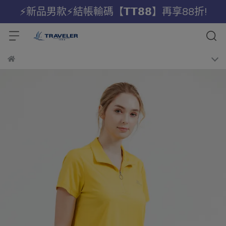
⚡新品男款⚡結帳輸碼【𝗧𝗧𝟴𝟴】再享88折!