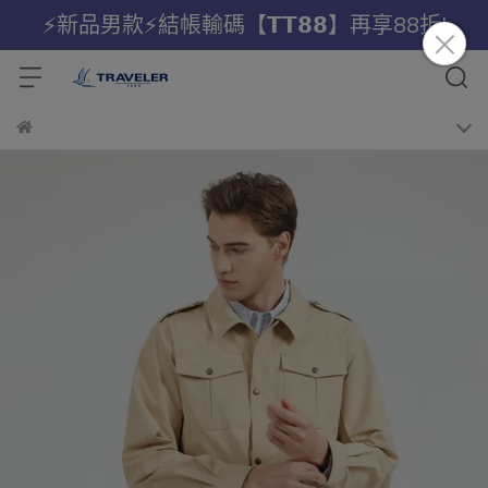
⚡新品男款⚡結帳輸碼【𝗧𝗧𝟴𝟴】再享88折!