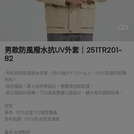
1
/
3
男款防風撥水抗UV外套｜251TR201-
82
•布料具有防風撥水效果，抗UV達UPF 50+以上，100%防風的輕薄
布料。
•為仿獵裝，肩上有絆帶設計，整體增加帥氣感。
•多口袋設計結構，下口袋為雙層口袋設計，腰內有可調節結構。
材質
表布 : 95%尼龍 5%彈性纖維
表布貼膜 : 100%防水透濕薄膜
產地:台灣製造