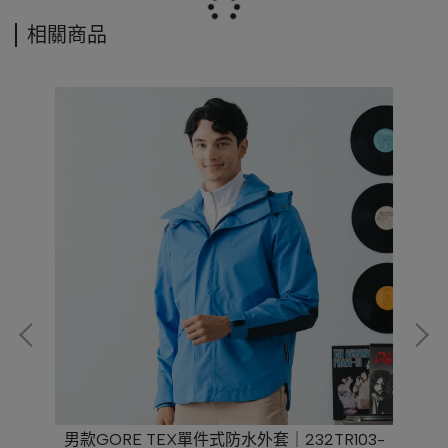
相關商品
襯衫
男款GORE TEX單件式防水外套｜232TR103-
女