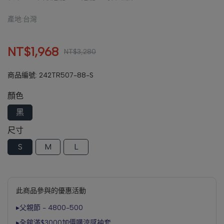
產地:台灣
NT$1,968
NT$3,280
商品編號:
242TR507-88-S
顏色
黑
尺寸
S
M
L
此商品參與的優惠活動
▸父親節 - 4800-500
▸全館滿$3000加價購涼感袖套