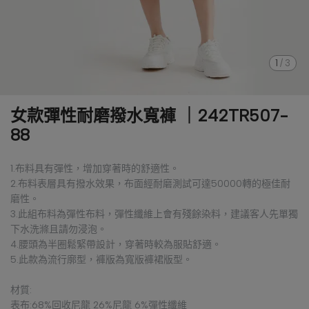
1
/
3
女款彈性耐磨撥水寬褲 ｜242TR507-
88
1.布料具有彈性，增加穿著時的舒適性。
2.布料表層具有撥水效果，布面經耐磨測試可達50000轉的極佳耐
磨性。
3.此組布料為彈性布料，彈性纖維上會有殘餘染料，建議客人先單獨
下水洗滌且請勿浸泡。
4.腰頭為半圈鬆緊帶設計，穿著時較為服貼舒適。
5.此款為流行廓型，褲版為寬版褲裙版型。
材質:
表布:68%回收尼龍 26%尼龍 6%彈性纖維