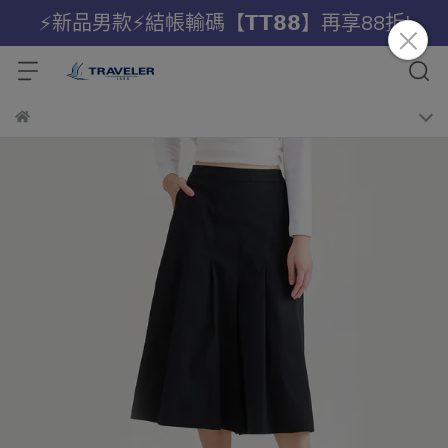
⚡新品男款⚡結帳輸碼【𝗧𝗧𝟴𝟴】再享88折!