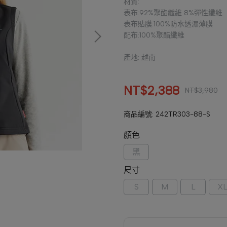
材質:
表布:92%聚酯纖維 8%彈性纖維
表布貼膜:100%防水透濕薄膜
配布:100%聚酯纖維
產地: 越南
NT$2,388
NT$3,980
商品編號:
242TR303-88-S
顏色
黑
尺寸
S
M
L
X