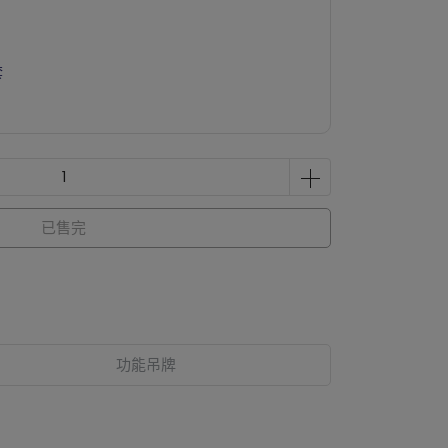
套
已售完
功能吊牌