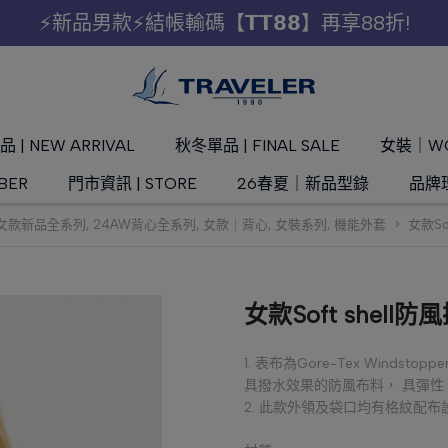
⚡新品男款⚡結帳輸碼【𝗧𝗧𝟴𝟴】再享88折!
 | NEW ARRIVAL
秋冬單品 | FINAL SALE
女裝｜W
BER
門市資訊 | STORE
26春夏｜新品型錄
品牌理
W女款新品全系列
,
24AW背心全系列
,
女款｜背心
,
女裝系列
,
機能外套
女款So
女款Soft shell
1. 表布為Gore-Tex Windstoppe
具撥水效果的防風布料， 具彈性
2. 此款外領及袋口均有格紋配