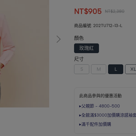
NT$905
NT$2,380
商品編號:
202TU712-13-L
顏色
玫瑰紅
尺寸
S
M
L
X
此商品參與的優惠活動
▸父親節 - 4800-500
▸全館滿$3000加價購涼感袖
▸滿千配件加價購