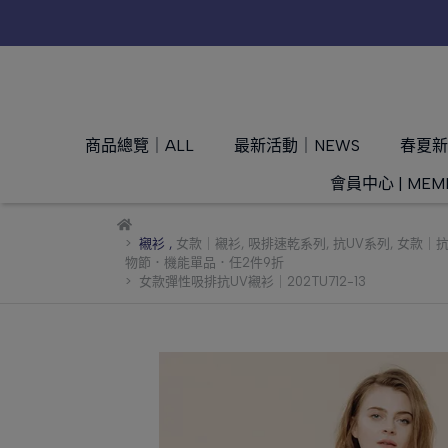
商品總覽｜ALL
最新活動｜NEWS
春夏新品
會員中心 | MEM
襯衫
,
女款｜襯衫
,
吸排速乾系列
,
抗UV系列
,
女款｜抗
物節．機能單品．任2件9折
女款彈性吸排抗UV襯衫｜202TU712-13