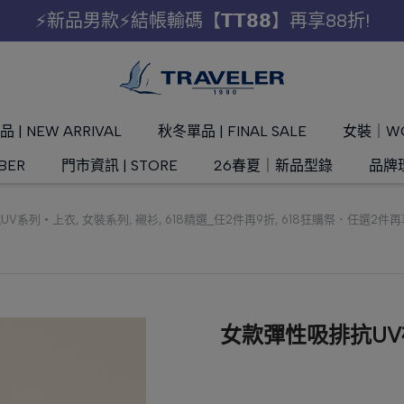
⚡新品男款⚡結帳輸碼【𝗧𝗧𝟴𝟴】再享88折!
 | NEW ARRIVAL
秋冬單品 | FINAL SALE
女裝｜W
BER
門市資訊 | STORE
26春夏｜新品型錄
品牌理
UV系列 • 上衣
,
女裝系列
,
襯衫
,
618精選_任2件再9折
,
618狂購祭．任選2件
女款彈性吸排抗UV襯衫