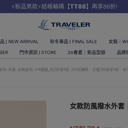
⚡新品男款⚡結帳輸碼【𝗧𝗧𝟴𝟴】再享88折!
 | NEW ARRIVAL
秋冬單品 | FINAL SALE
女裝｜W
BER
門市資訊 | STORE
26春夏｜新品型錄
品牌理
系列-外套
,
女裝系列
,
618精選_任2件再9折
,
618狂購祭．任選2件再享9折．秋
女款防風撥水外套｜2