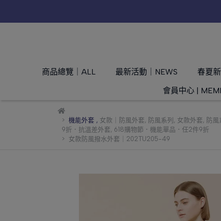
商品總覽｜ALL
最新活動｜NEWS
春夏新品
會員中心 | MEM
機能外套
,
女款｜防風外套
,
防風系列
,
女款外套
,
防風
9折．抗溫差外套
,
618購物節．機能單品．任2件9折
女款防風撥水外套｜202TU205-49