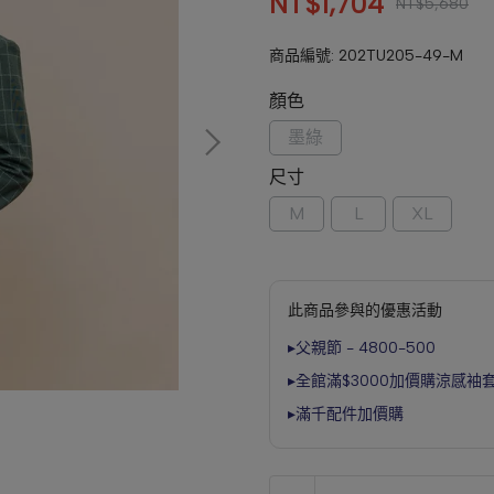
NT$1,704
NT$5,680
商品編號:
202TU205-49-M
顏色
墨綠
尺寸
M
L
XL
此商品參與的優惠活動
▸父親節 - 4800-500
▸全館滿$3000加價購涼感袖
▸滿千配件加價購