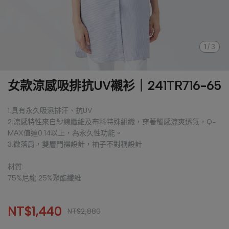
1
/
3
女款涼感吸排抗UV襯衫｜241TR716-65
1.具有永久吸濕排汗、抗UV
2.涼感特性來自紗線纖維及布料特殊組織，穿著觸感涼爽透氣，Q-
MAX值達0.14以上，為永久性功能。
3.微落肩，雙層門襟設計，袖子不對稱設計
材質:
75%尼龍 25%聚酯纖維
NT$1,440
NT$2,880