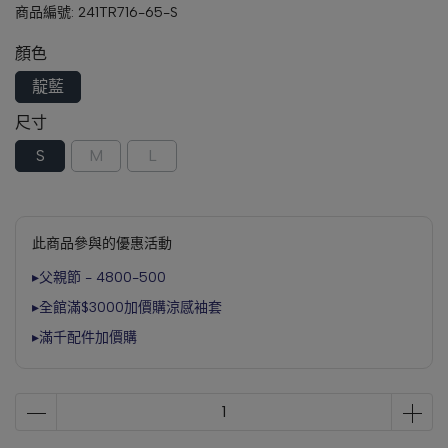
商品編號:
241TR716-65-S
顏色
靛藍
尺寸
S
M
L
此商品參與的優惠活動
▸父親節 - 4800-500
▸全館滿$3000加價購涼感袖套
▸滿千配件加價購