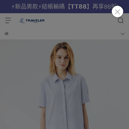
⚡新品男款⚡結帳輸碼【𝗧𝗧𝟴𝟴】再享88折!