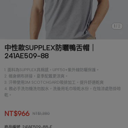
1
/
2
中性款SUPPLEX防曬鴨舌帽｜
241AE509-88
1. 面料為SUPPLEX具棉感，UPF50+紫外線防曬保護。
2. 帽身網布拼接，夏季配戴更涼爽。
3. 汗帶使用3M SCOTCHGARD吸排加工，提升舒適乾爽
4. 務必手洗勿機洗勿脫水，洗後用毛巾吸乾水份，在陰涼處懸掛晾
乾。
NT$966
NT$1,380
商品編號:
241AE509-88-F