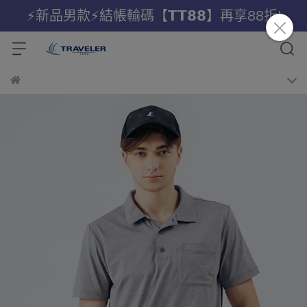
⚡新品男款⚡結帳輸碼【𝗧𝗧𝟴𝟴】再享88折!