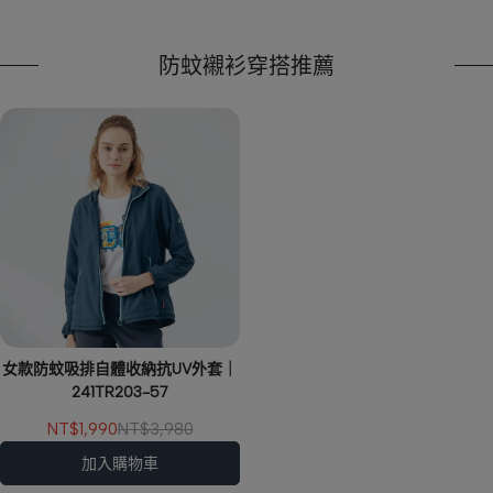
防蚊襯衫穿搭推薦
女款防蚊吸排自體收納抗UV外套｜
241TR203-57
NT$1,990
NT$3,980
加入購物車