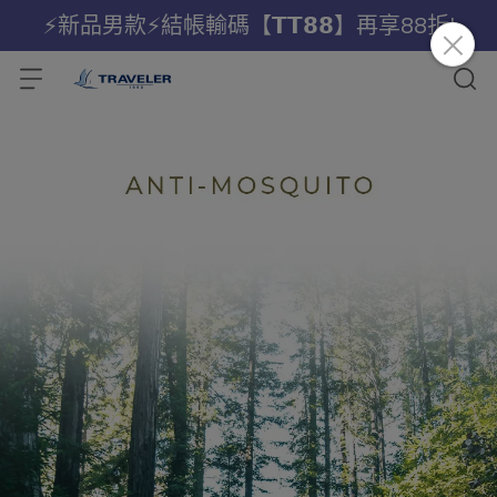
⚡新品男款⚡結帳輸碼【𝗧𝗧𝟴𝟴】再享88折!