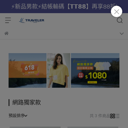
⚡新品男款⚡結帳輸碼【𝗧𝗧𝟴𝟴】再享88折!
網路獨家款
預設排序
共 3 件商品